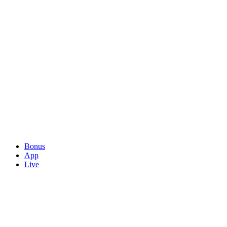
Bonus
App
Live