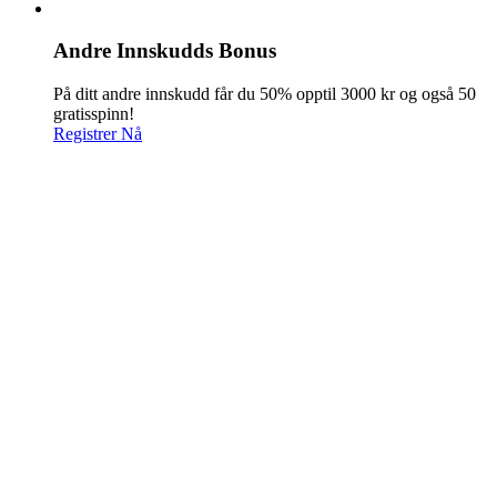
Andre Innskudds Bonus
På ditt andre innskudd får du 50% opptil 3000 kr og også 50
gratisspinn!
Registrer Nå