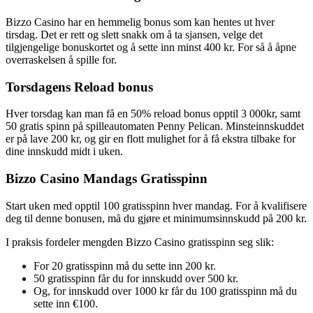
Bizzo Casino har en hemmelig bonus som kan hentes ut hver
tirsdag. Det er rett og slett snakk om å ta sjansen, velge det
tilgjengelige bonuskortet og å sette inn minst 400 kr. For så å åpne
overraskelsen å spille for.
Torsdagens Reload bonus
Hver torsdag kan man få en 50% reload bonus opptil 3 000kr, samt
50 gratis spinn på spilleautomaten Penny Pelican. Minsteinnskuddet
er på lave 200 kr, og gir en flott mulighet for å få ekstra tilbake for
dine innskudd midt i uken.
Bizzo Casino Mandags Gratisspinn
Start uken med opptil 100 gratisspinn hver mandag. For å kvalifisere
deg til denne bonusen, må du gjøre et minimumsinnskudd på 200 kr.
I praksis fordeler mengden Bizzo Casino gratisspinn seg slik:
For 20 gratisspinn må du sette inn 200 kr.
50 gratisspinn får du for innskudd over 500 kr.
Og, for innskudd over 1000 kr får du 100 gratisspinn må du
sette inn €100.