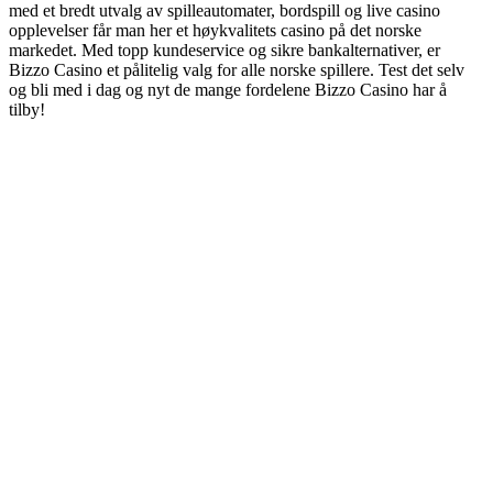
med et bredt utvalg av spilleautomater, bordspill og live casino
opplevelser får man her et høykvalitets casino på det norske
markedet. Med topp kundeservice og sikre bankalternativer, er
Bizzo Casino et pålitelig valg for alle norske spillere. Test det selv
og bli med i dag og nyt de mange fordelene Bizzo Casino har å
tilby!