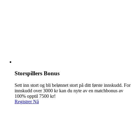
Storspillers Bonus
Sett inn stort og bli belønnet stort på ditt første innskudd. For
innskudd over 3000 kr kan du nyte av en matchbonus av
100% opptil 7500 kr!
Registrer Nå